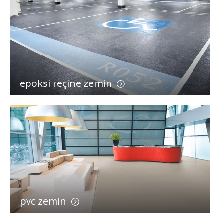
epoksi reçine zemin
pvc zemin