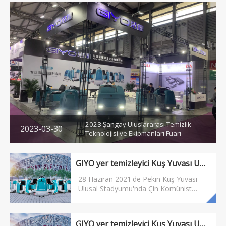
2023 Şangay Uluslararası Temizlik
2023-03-30
Teknolojisi ve Ekipmanları Fuarı
GIYO yer temizleyici Kuş Yuvası Ulusal Stadyumu'na girdi ve Çin Komünist Partisi'nin kuruluşunun 100. yıldönümünde düzenlenen büyük ölçekli tiyatro gösterisine yardımcı oldu
28 Haziran 2021'de Pekin Kuş Yuvası
Ulusal Stadyumu'nda Çin Komünist
Partisi'nin kuruluşunun 100. yıl
dönümünü kutlayan büyük ölçekli bir
tiyatro performansı düzenlendi.Anhui
GIYO yer temizleyici Kuş Yuvası Ulusal Stadyumu'na girdi ve Çin Komünist Partisi'nin kuruluşunun 100. yıldönümünde düzenlenen büyük ölçekli tiyatro gösterisine yardımcı oldu