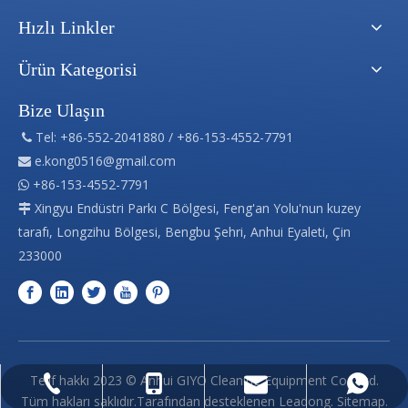
Hızlı Linkler
Ürün Kategorisi
Bize Ulaşın
Tel: +86-552-2041880 / +86-153-4552-7791

e.kong0516@gmail.com

+86-153-4552-7791

Xingyu Endüstri Parkı C Bölgesi, Feng'an Yolu'nun kuzey

tarafı, Longzihu Bölgesi, Bengbu Şehri, Anhui Eyaleti, Çin
233000
Telif hakkı
2023
© Anhui GIYO Cleaning Equipment Co., Ltd.
info@indusfloorscrubber.com
+86-153-4552-7791
+86-153-4552-7791
+86-552-2041880
Tüm hakları saklıdır.Tarafından desteklenen
Leadong
.
Sitemap
.