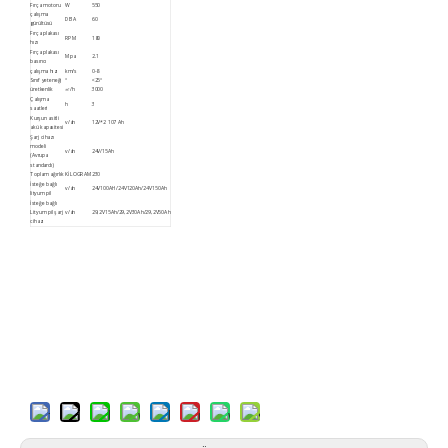
Fırça motoru
W
550
çalışma
DBA
60
gürültüsü
Fırça plakası
RPM
180
hızı
Fırça plakası
Mpa
2.1
basıncı
çalışma hızı
km/s
0-8
Sınıf yeteneği
°
<25°
üretkenlik
㎡/h
3000
Çalışma
h
3
saatleri
Kurşun asitli
v/ah
12V*2 107 Ah
akü kapasitesi
Şarj cihazı
modeli
v/ah
24V/15Ah
(Avrupa
standardı)
Toplam ağırlık
KİLOGRAM
230
İsteğe bağlı
v/ah
24V100AH/24V120Ah/24V150Ah
lityum pil
İsteğe bağlı
Lityum pil şarj
v/ah
29,2V15Ah/29,2V30Ah/29,2V50Ah
cihazı