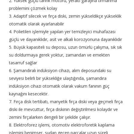
2. Yüksek güçlü tahrik motoru, yeraltı garajına tırmanma
problemini çözmek kolay
3. Adaptif silecek ve fırça diski, zemin yükseldikçe yükseklik
otomatik olarak ayarlanabilir
4. Polietilen işlemiyle yapılan yer temizleyici muhafazası
güçlü ve dayanıklıdır, asit ve alkali korozyonuna dayanıklıdır
5. Büyük kapasiteli su deposu, uzun ömürlü çalışma, sık sık
su doldurmaya gerek yoktur, zamandan ve emekten
tasarruf sağlar
6. Şamandıralı indüksiyon cihazı, alım deposundaki su
seviyesi belirli bir yüksekliğe ulaştığında, şamandıra
indüksiyon cihazı otomatik olarak vakum fanının güç
kaynağını kesecektir.
7. Fırça disk tertibatı, manyetik fırça diski veya geçmeli fırça
diski ile mevcuttur, fırça diskinin değiştirilmesi kolaydır ve
zemini fırçalarken dengeli bir şekilde çalışır.
8. Elektroforez işlemi, otomotiv elektroforetik kaplama
işlemini benimser, sudan geçen parçalar uzun süreli