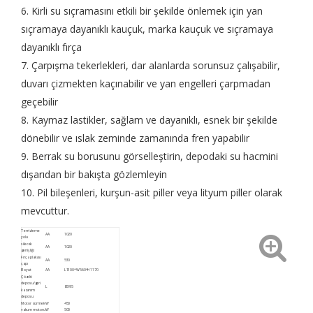
6. Kirli su sıçramasını etkili bir şekilde önlemek için yan
sıçramaya dayanıklı kauçuk, marka kauçuk ve sıçramaya
dayanıklı fırça
7. Çarpışma tekerlekleri, dar alanlarda sorunsuz çalışabilir,
duvarı çizmekten kaçınabilir ve yan engelleri çarpmadan
geçebilir
8. Kaymaz lastikler, sağlam ve dayanıklı, esnek bir şekilde
dönebilir ve ıslak zeminde zamanında fren yapabilir
9. Berrak su borusunu görselleştirin, depodaki su hacmini
dışarıdan bir bakışta gözlemleyin
10. Pil bileşenleri, kurşun-asit piller veya lityum piller olarak
mevcuttur.
Temizleme
AA
1020
yolu
silecek
AA
1020
genişliği
Fırça plakası
AA
530
çapı
Boyut
AA
L1300*W560*H1170
Çözelti
deposu/geri
L
85/95
kazanım
deposu
Motor sürmek
W
450
vakum motoru
W
500