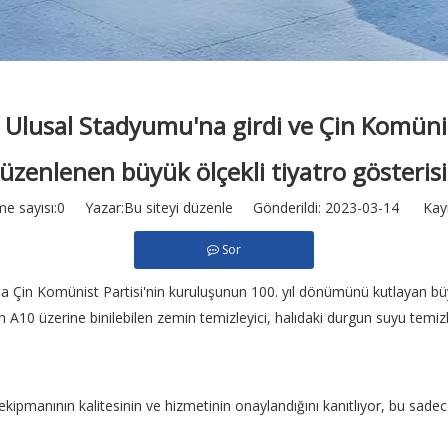
ı Ulusal Stadyumu'na girdi ve Çin Komüni
zenlenen büyük ölçekli tiyatro gösterisi
e sayısı:
0
Yazar:Bu siteyi düzenle Gönderildi: 2023-03-14 Kay
Sor
 Çin Komünist Partisi'nin kuruluşunun 100. yıl dönümünü kutlayan büyü
n A10 üzerine binilebilen zemin temizleyici, halıdaki durgun suyu temi
ekipmanının kalitesinin ve hizmetinin onaylandığını kanıtlıyor, bu sade