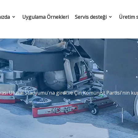
ızda
Uygulama Örnekleri
Servis desteği
Üretim 
uvası Ulusal Stadyumu'na girdi ve Çin Komünist Partisi'nin