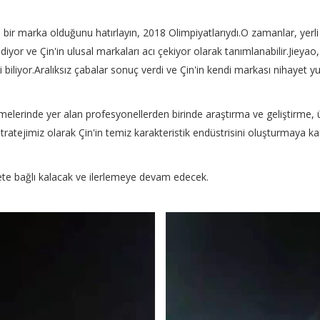
bir marka olduğunu hatırlayın, 2018 Olimpiyatlarıydı.O zamanlar, yerli
iyor ve Çin'in ulusal markaları acı çekiyor olarak tanımlanabilir.Jiey
 biliyor.Aralıksız çabalar sonuç verdi ve Çin'in kendi markası nihayet yu
melerinde yer alan profesyonellerden birinde araştırma ve geliştirme, üret
ratejimiz olarak Çin'in temiz karakteristik endüstrisini oluşturmaya kara
ete bağlı kalacak ve ilerlemeye devam edecek.