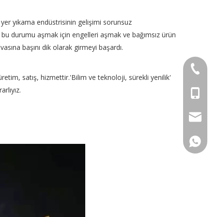
 yer yıkama endüstrisinin gelişimi sorunsuz
ao, bu durumu aşmak için engelleri aşmak ve bağımsız ürün
vasına başını dik olarak girmeyi başardı.
+86-552
im, satış, hizmettir.'Bilim ve teknoloji, sürekli yenilik'
rlıyız.
+86-153
info@in
+86-153