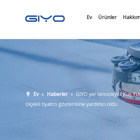
Ev
Ürünler
Hakkım
Ev
»
Haberler
»
GIYO yer temizleyici Kuş Y
ölçekli tiyatro gösterisine yardımcı oldu