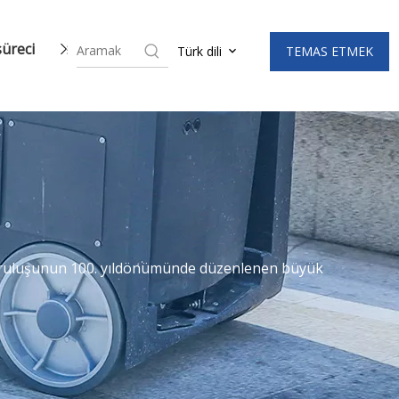
süreci
Haberler
TEMAS ETMEK
Türk dili
 kuruluşunun 100. yıldönümünde düzenlenen büyük