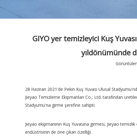
GIYO yer temizleyici Kuş Yuvas
yıldönümünde dü
Görüntülem
28 Haziran 2021'de Pekin Kuş Yuvası Ulusal Stadyumu'nda
Jieyao Temizleme Ekipmanları Co., Ltd. tarafından üretile
Stadyumu'na girme şerefine sahipti.
Jieyao ekipmanının Kuş Yuvasına girmesi, Jieyao temizlik 
endüstrisinin de öne çıkan özelliği.